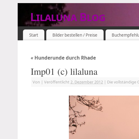
Lilaluna Blog
DAS JETZT IST SCHON VERGANGENHEIT
Start
Bilder bestellen / Preise
Buchempfehl
«
Hunderunde durch Rhade
Imp01 (c) lilaluna
Von
|
Veröffentlicht
2. Dezember 2012
|
Die vollständige