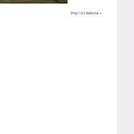
Imp1 (c) lilaluna
»