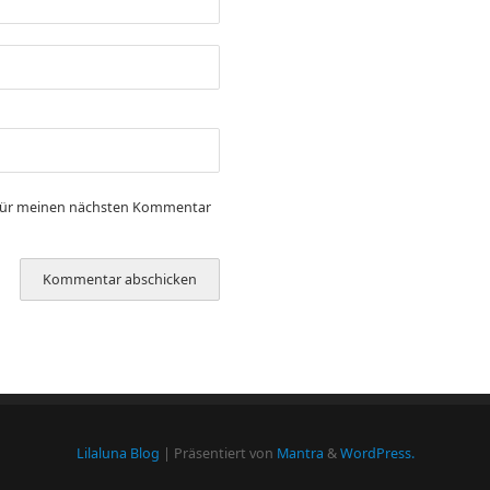
 für meinen nächsten Kommentar
Lilaluna Blog
| Präsentiert von
Mantra
&
WordPress.