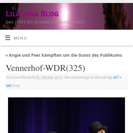
Lilaluna Blog
DAS JETZT IST SCHON VERGANGENHEIT
MENÜ
«
Angie und Peer kämpften um die Gunst des Publikums
Vennerhof-WDR(325)
Von
|
Veröffentlicht
18. Oktober 2013
|
Die vollständige Größe beträgt
427 ×
640
Pixel