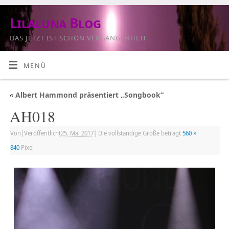
Lilaluna Blog
DAS JETZT IST SCHON VERGANGENHEIT
MENÜ
«
Albert Hammond präsentiert „Songbook“
AH018
Von
|
Veröffentlicht
25. Mai 2017
|
Die vollständige Größe beträgt
560 ×
840
Pixel