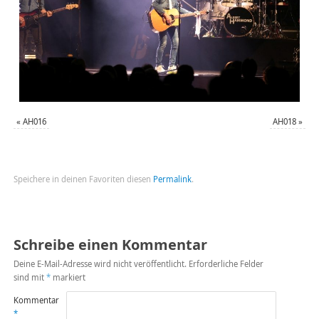
«
AH016
AH018
»
Speichere in deinen Favoriten diesen
Permalink
.
Schreibe einen Kommentar
Deine E-Mail-Adresse wird nicht veröffentlicht.
Erforderliche Felder
sind mit
*
markiert
Kommentar
*