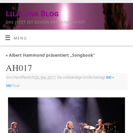
Lilaluna Blog
DAS JETZT IST SCHON VERGANGENHEIT
MENÜ
«
Albert Hammond präsentiert „Songbook“
AH017
Von
|
Veröffentlicht
25. Mai 2017
|
Die vollständige Größe beträgt
840 ×
560
Pixel