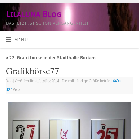
Lilaluna Blog
DAS JETZT IST SCHON VERGANGENHEIT
MENÜ
«
27. Grafikbörse in der Stadthalle Borken
Grafikbörse77
Von
|
Veröffentlicht
11. März 2014
|
Die vollständige Größe beträgt
640 ×
427
Pixel