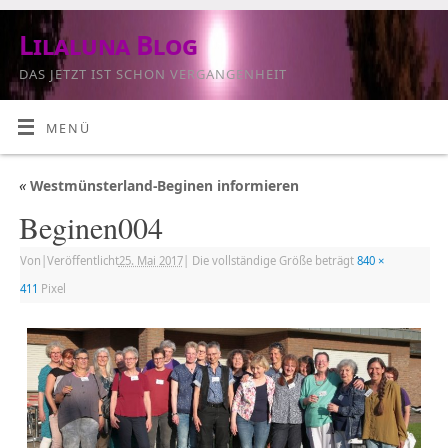
Lilaluna Blog
DAS JETZT IST SCHON VERGANGENHEIT
MENÜ
«
Westmünsterland-Beginen informieren
Beginen004
Von
|
Veröffentlicht
25. Mai 2017
|
Die vollständige Größe beträgt
840 ×
411
Pixel