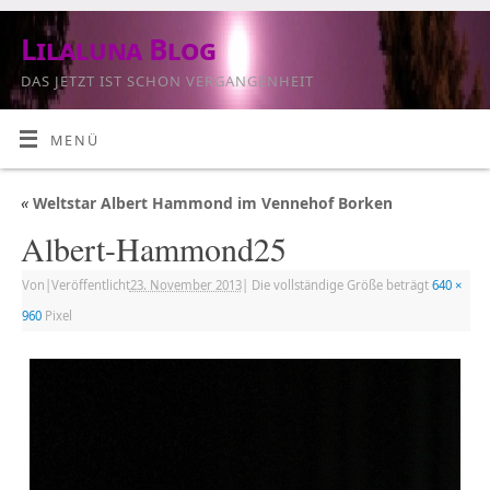
Lilaluna Blog
DAS JETZT IST SCHON VERGANGENHEIT
MENÜ
«
Weltstar Albert Hammond im Vennehof Borken
Albert-Hammond25
Von
|
Veröffentlicht
23. November 2013
|
Die vollständige Größe beträgt
640 ×
960
Pixel