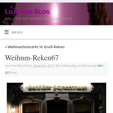
Lilaluna Blog
DAS JETZT IST SCHON VERGANGENHEIT
MENÜ
«
Weihnachtsmarkt in Groß-Reken
Weihnm-Reken67
Von
|
Veröffentlicht
2. Dezember 2013
|
Die vollständige Größe beträgt
640 ×
427
Pixel