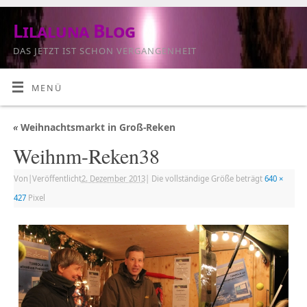
Lilaluna Blog
DAS JETZT IST SCHON VERGANGENHEIT
MENÜ
«
Weihnachtsmarkt in Groß-Reken
Weihnm-Reken38
Von
|
Veröffentlicht
2. Dezember 2013
|
Die vollständige Größe beträgt
640 ×
427
Pixel