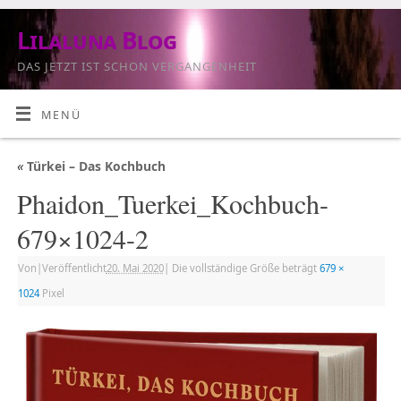
Lilaluna Blog
DAS JETZT IST SCHON VERGANGENHEIT
MENÜ
«
Türkei – Das Kochbuch
Phaidon_Tuerkei_Kochbuch-
679×1024-2
Von
|
Veröffentlicht
20. Mai 2020
|
Die vollständige Größe beträgt
679 ×
1024
Pixel