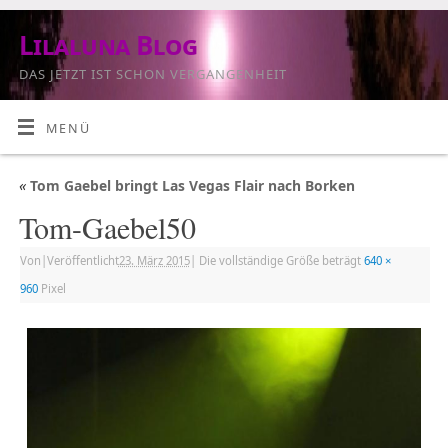
Lilaluna Blog
DAS JETZT IST SCHON VERGANGENHEIT
MENÜ
«
Tom Gaebel bringt Las Vegas Flair nach Borken
Tom-Gaebel50
Von
|
Veröffentlicht
23. März 2015
|
Die vollständige Größe beträgt
640 ×
960
Pixel