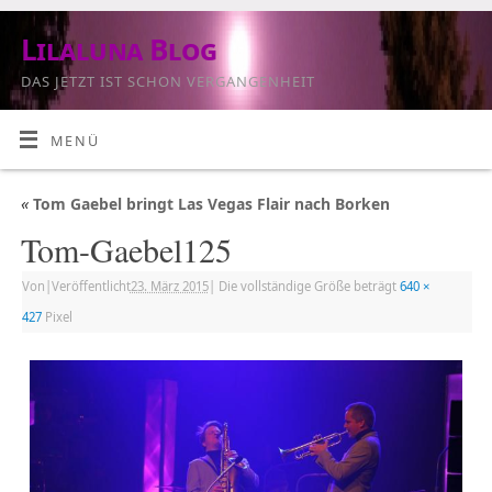
Lilaluna Blog
DAS JETZT IST SCHON VERGANGENHEIT
MENÜ
«
Tom Gaebel bringt Las Vegas Flair nach Borken
Tom-Gaebel125
Von
|
Veröffentlicht
23. März 2015
|
Die vollständige Größe beträgt
640 ×
427
Pixel