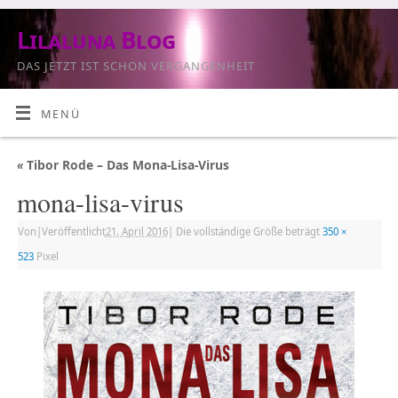
Lilaluna Blog
DAS JETZT IST SCHON VERGANGENHEIT
MENÜ
«
Tibor Rode – Das Mona-Lisa-Virus
mona-lisa-virus
Von
|
Veröffentlicht
21. April 2016
|
Die vollständige Größe beträgt
350 ×
523
Pixel