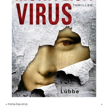
«
mona-lisa-virus
»