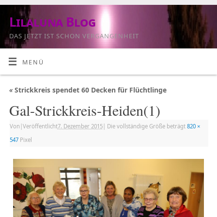
Lilaluna Blog
DAS JETZT IST SCHON VERGANGENHEIT
MENÜ
«
Strickkreis spendet 60 Decken für Flüchtlinge
Gal-Strickkreis-Heiden(1)
Von
|
Veröffentlicht
7. Dezember 2015
|
Die vollständige Größe beträgt
820 ×
547
Pixel