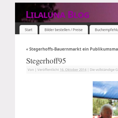
Lilaluna Blog
DAS JETZT IST SCHON VERGANGENHEIT
Start
Bilder bestellen / Preise
Buchempfehl
«
Stegerhoffs-Bauernmarkt ein Publikumsm
Stegerhoff95
Von
|
Veröffentlicht
16. Oktober 2014
|
Die vollständige 