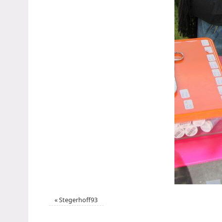
«
Stegerhoff93