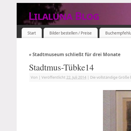
Lilaluna Blog
DAS JETZT IST SCHON VERGANGENHEIT
Start
Bilder bestellen / Preise
Buchempfehl
«
Stadtmuseum schließt für drei Monate
Stadtmus-Tübke14
Von
|
Veröffentlicht
22. Juli 2014
|
Die vollständige Größe