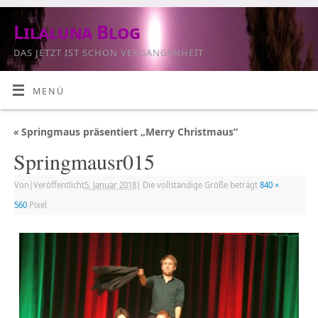
Lilaluna Blog
DAS JETZT IST SCHON VERGANGENHEIT
MENÜ
«
Springmaus präsentiert „Merry Christmaus“
Springmausr015
Von
|
Veröffentlicht
5. Januar 2018
|
Die vollständige Größe beträgt
840 ×
560
Pixel