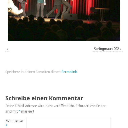
«
Springmausr002
»
Speichere in deinen Favoriten diesen
Permalink
.
Schreibe einen Kommentar
Deine E-Mail-Adresse wird nicht veröffentlicht.
Erforderliche Felder
sind mit
*
markiert
Kommentar
*