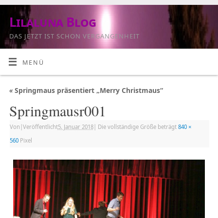
Lilaluna Blog
DAS JETZT IST SCHON VERGANGENHEIT
MENÜ
«
Springmaus präsentiert „Merry Christmaus“
Springmausr001
Von
|
Veröffentlicht
5. Januar 2018
|
Die vollständige Größe beträgt
840 ×
560
Pixel