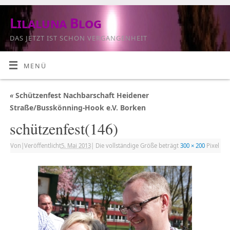
Lilaluna Blog
DAS JETZT IST SCHON VERGANGENHEIT
MENÜ
«
Schützenfest Nachbarschaft Heidener
Straße/Busskönning-Hook e.V. Borken
schützenfest(146)
Von
|
Veröffentlicht
5. Mai 2013
|
Die vollständige Größe beträgt
300 × 200
Pixel