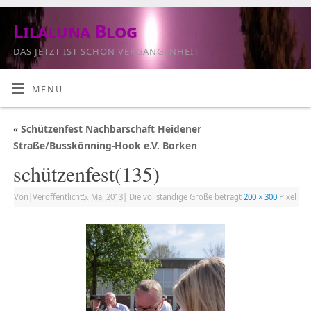
Lilaluna Blog
DAS JETZT IST SCHON VERGANGENHEIT
MENÜ
«
Schützenfest Nachbarschaft Heidener
Straße/Busskönning-Hook e.V. Borken
schützenfest(135)
Von
|
Veröffentlicht
5. Mai 2013
|
Die vollständige Größe beträgt
200 × 300
Pixel