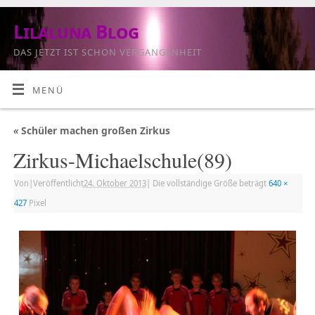
Lilaluna Blog
DAS JETZT IST SCHON VERGANGENHEIT
MENÜ
«
Schüler machen großen Zirkus
Zirkus-Michaelschule(89)
Von
|
Veröffentlicht
24. Oktober 2013
|
Die vollständige Größe beträgt
640 ×
427
Pixel