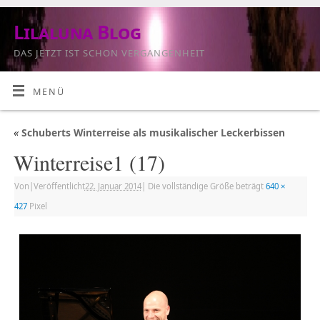
Lilaluna Blog
DAS JETZT IST SCHON VERGANGENHEIT
MENÜ
«
Schuberts Winterreise als musikalischer Leckerbissen
Winterreise1 (17)
Von
|
Veröffentlicht
22. Januar 2014
|
Die vollständige Größe beträgt
640 ×
427
Pixel