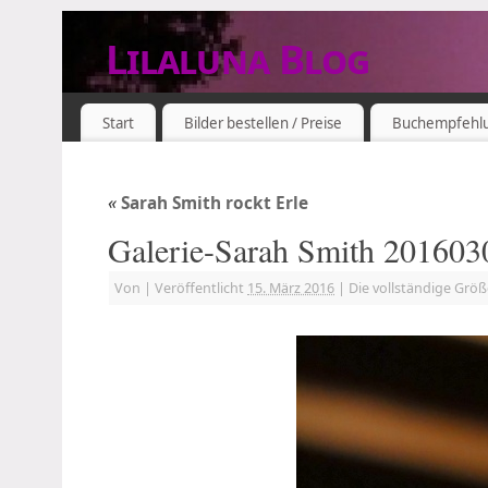
Lilaluna Blog
DAS JETZT IST SCHON VERGANGENHEIT
Start
Bilder bestellen / Preise
Buchempfehl
«
Sarah Smith rockt Erle
Galerie-Sarah Smith 201603
Von
|
Veröffentlicht
15. März 2016
|
Die vollständige Grö