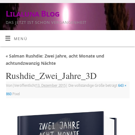
Lilaluna Blog
DAS JETZT IST SCHON VERGANGENHEIT
MENÜ
«
Salman Rushdie: Zwei Jahre, acht Monate und
achtundzwanzig Nächte
Rushdie_Zwei_Jahre_3D
Von
|
Veröffentlicht
13. Dezember 2015
|
Die vollständige Größe beträgt
643 ×
860
Pixel