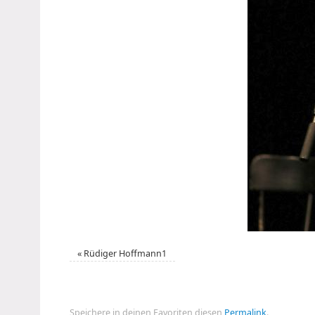
«
Rüdiger Hoffmann1
Speichere in deinen Favoriten diesen
Permalink
.