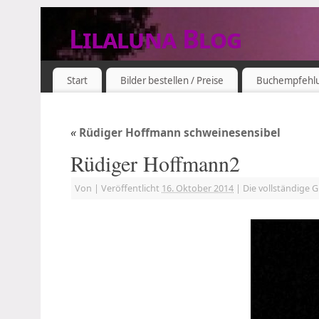
Lilaluna Blog
DAS JETZT IST SCHON VERGANGENHEIT
Start
Bilder bestellen / Preise
Buchempfehl
«
Rüdiger Hoffmann schweinesensibel
Rüdiger Hoffmann2
Von
|
Veröffentlicht
16. Oktober 2014
|
Die vollständige 