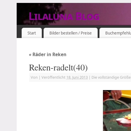
Lilaluna Blog
DAS JETZT IST SCHON VERGANGENHEIT
Start
Bilder bestellen / Preise
Buchempfehl
«
Räder in Reken
Reken-radelt(40)
Von
|
Veröffentlicht
18. Juni 2013
|
Die vollständige Größe