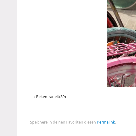
«
Reken-radelt(39)
Speichere in deinen Favoriten diesen
Permalink
.