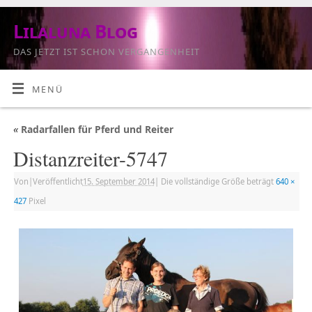
Lilaluna Blog
DAS JETZT IST SCHON VERGANGENHEIT
MENÜ
«
Radarfallen für Pferd und Reiter
Distanzreiter-5747
Von
|
Veröffentlicht
15. September 2014
|
Die vollständige Größe beträgt
640 ×
427
Pixel