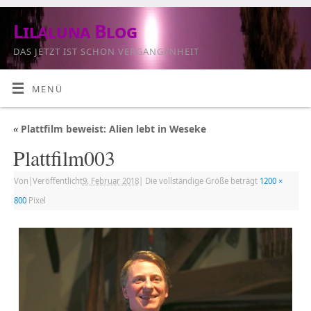
Lilaluna Blog
DAS JETZT IST SCHON VERGANGENHEIT
MENÜ
«
Plattfilm beweist: Alien lebt in Weseke
Plattfilm003
Von
|
Veröffentlicht
9. Februar 2018
|
Die vollständige Größe beträgt
1200 ×
800
Pixel