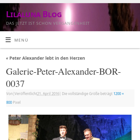
Lilaluna Blog
DAS JETZT IST SCHON VERGANGENHEIT
MENÜ
«
Peter Alexander lebt in den Herzen
Galerie-Peter-Alexander-BOR-
0037
Von
|
Veröffentlicht
21. April 2016
|
Die vollständige Größe beträgt
1200 ×
800
Pixel