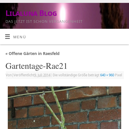
Lilaluna Blog
DAS JETZT IST SCHON VERGANGENHEIT
MENÜ
«
Offene Gärten in Raesfeld
Gartentage-Rae21
Von
|
Veröffentlicht
9. Juli 2014
|
Die vollständige Größe beträgt
640 × 960
Pixel