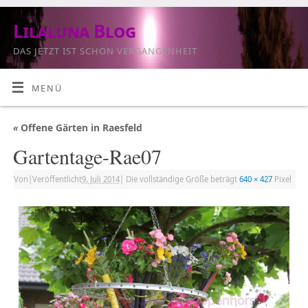
Lilaluna Blog
DAS JETZT IST SCHON VERGANGENHEIT
MENÜ
«
Offene Gärten in Raesfeld
Gartentage-Rae07
Von
|
Veröffentlicht
9. Juli 2014
|
Die vollständige Größe beträgt
640 × 427
Pixel