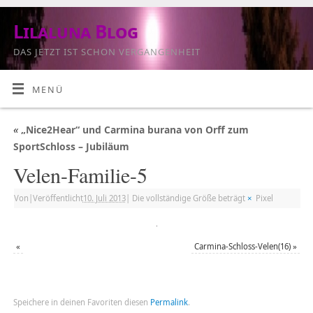
Lilaluna Blog
DAS JETZT IST SCHON VERGANGENHEIT
MENÜ
«
„Nice2Hear“ und Carmina burana von Orff zum
SportSchloss – Jubiläum
Velen-Familie-5
Von
|
Veröffentlicht
10. Juli 2013
|
Die vollständige Größe beträgt
×
Pixel
«
Carmina-Schloss-Velen(16)
»
Speichere in deinen Favoriten diesen
Permalink
.