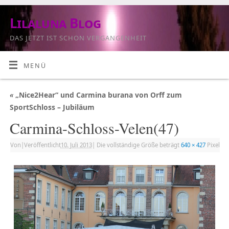
Lilaluna Blog
DAS JETZT IST SCHON VERGANGENHEIT
MENÜ
«
„Nice2Hear“ und Carmina burana von Orff zum
SportSchloss – Jubiläum
Carmina-Schloss-Velen(47)
Von
|
Veröffentlicht
10. Juli 2013
|
Die vollständige Größe beträgt
640 × 427
Pixel