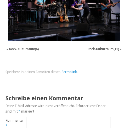
«
Rock-Kulturraum(6)
Rock-Kulturraum(11)
»
Speichere in deinen Favoriten diesen
Permalink
.
Schreibe einen Kommentar
Deine E-Mail-Adresse wird nicht veröffentlicht.
Erforderliche Felder
sind mit
*
markiert
Kommentar
*