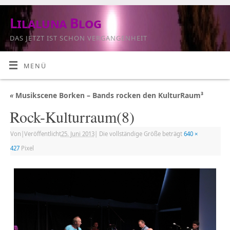
Lilaluna Blog
DAS JETZT IST SCHON VERGANGENHEIT
MENÜ
«
Musikscene Borken – Bands rocken den KulturRaum³
Rock-Kulturraum(8)
Von
|
Veröffentlicht
25. Juni 2013
|
Die vollständige Größe beträgt
640 ×
427
Pixel