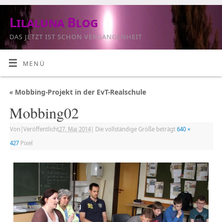
Lilaluna Blog
DAS JETZT IST SCHON VERGANGENHEIT
MENÜ
«
Mobbing-Projekt in der EvT-Realschule
Mobbing02
Von
|
Veröffentlicht
27. Mai 2014
|
Die vollständige Größe beträgt
640 ×
427
Pixel