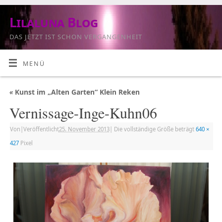
Lilaluna Blog
DAS JETZT IST SCHON VERGANGENHEIT
MENÜ
«
Kunst im „Alten Garten“ Klein Reken
Vernissage-Inge-Kuhn06
Von
|
Veröffentlicht
25. November 2013
|
Die vollständige Größe beträgt
640 ×
427
Pixel