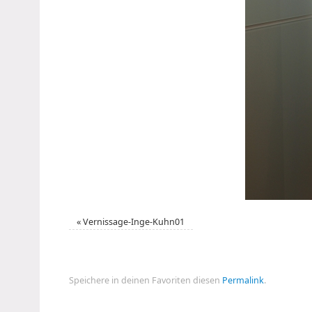
«
Vernissage-Inge-Kuhn01
Speichere in deinen Favoriten diesen
Permalink
.