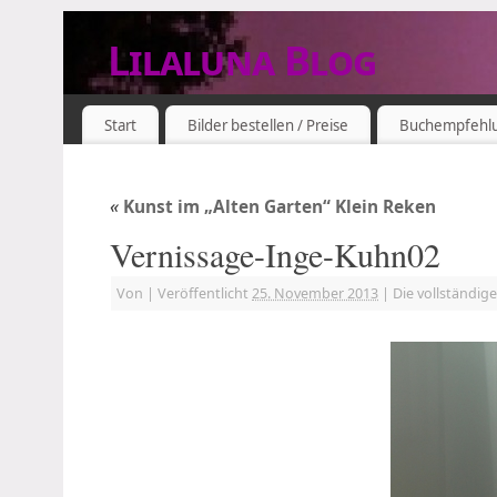
Lilaluna Blog
DAS JETZT IST SCHON VERGANGENHEIT
Start
Bilder bestellen / Preise
Buchempfehl
«
Kunst im „Alten Garten“ Klein Reken
Vernissage-Inge-Kuhn02
Von
|
Veröffentlicht
25. November 2013
|
Die vollständig