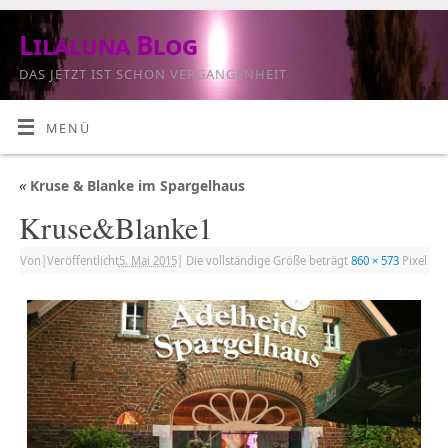
Lilaluna Blog
DAS JETZT IST SCHON VERGANGENHEIT
MENÜ
«
Kruse & Blanke im Spargelhaus
Kruse&Blanke1
Von
|
Veröffentlicht
5. Mai 2015
|
Die vollständige Größe beträgt
860 × 573
Pixel