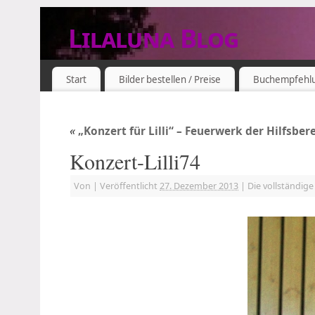
Lilaluna Blog
DAS JETZT IST SCHON VERGANGENHEIT
Start
Bilder bestellen / Preise
Buchempfehl
«
„Konzert für Lilli“ – Feuerwerk der Hilfsber
Konzert-Lilli74
Von
|
Veröffentlicht
27. Dezember 2013
|
Die vollständig