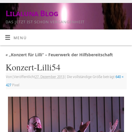
Lilaluna Blog
DAS JETZT IST SCHON VERGANGENHEIT
MENÜ
«
„Konzert für Lilli“ – Feuerwerk der Hilfsbereitschaft
Konzert-Lilli54
Von
|
Veröffentlicht
27. Dezember 2013
|
Die vollständige Größe beträgt
640 ×
427
Pixel