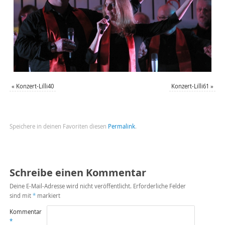
«
Konzert-Lilli40
Konzert-Lilli61
»
Speichere in deinen Favoriten diesen
Permalink
.
Schreibe einen Kommentar
Deine E-Mail-Adresse wird nicht veröffentlicht.
Erforderliche Felder
sind mit
*
markiert
Kommentar
*