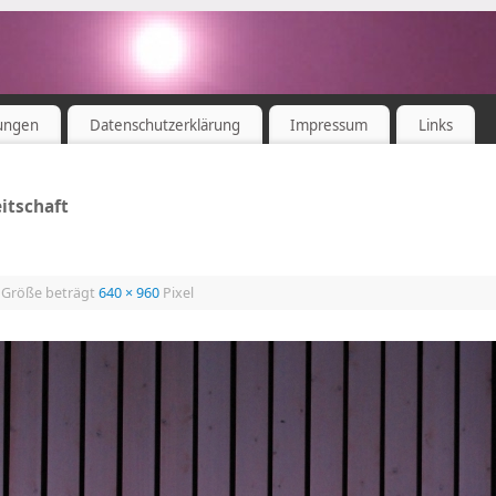
ungen
Datenschutzerklärung
Impressum
Links
eitschaft
e Größe beträgt
640 × 960
Pixel