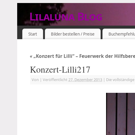
Lilaluna Blog
DAS JETZT IST SCHON VERGANGENHEIT
Start
Bilder bestellen / Preise
Buchempfehl
«
„Konzert für Lilli“ – Feuerwerk der Hilfsber
Konzert-Lilli217
Von
|
Veröffentlicht
27. Dezember 2013
|
Die vollständig