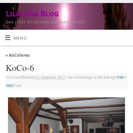
Lilaluna Blog
DAS JETZT IST SCHON VERGANGENHEIT
MENÜ
«
KoColores
KoCo-6
Von
|
Veröffentlicht
16. Dezember 2012
|
Die vollständige Größe beträgt
5184 ×
3456
Pixel