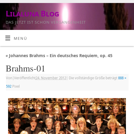
Lilaluna Blog
DAS JETZT IST SCHON VERGANGENHEIT
MENÜ
«
Johannes Brahms – Ein deutsches Requiem, op. 45
Brahms-01
Von
|
Veröffentlicht
24. November 2012
|
Die vollständige Größe beträgt
888 ×
592
Pixel