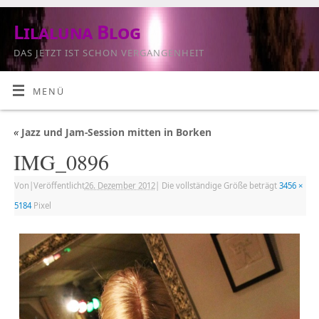
Lilaluna Blog
DAS JETZT IST SCHON VERGANGENHEIT
MENÜ
«
Jazz und Jam-Session mitten in Borken
IMG_0896
Von
|
Veröffentlicht
26. Dezember 2012
|
Die vollständige Größe beträgt
3456 ×
5184
Pixel