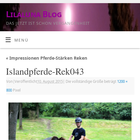
Lilaluna Blog
DAS JETZT IST SCHON VERGANGENHEIT
MENÜ
«
Impressionen Pferde-Stärken Reken
Islandpferde-Rek043
Von
|
Veröffentlicht
10. August 2015
|
Die vollständige Größe beträgt
1200 ×
800
Pixel