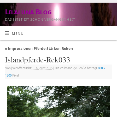
Lilaluna Blog
DAS JETZT IST SCHON VERGANGENHEIT
MENÜ
«
Impressionen Pferde-Stärken Reken
Islandpferde-Rek033
Von
|
Veröffentlicht
10. August 2015
|
Die vollständige Größe beträgt
800 ×
1200
Pixel