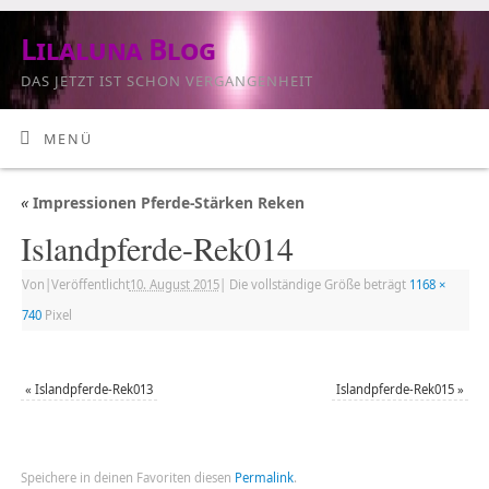
Lilaluna Blog
DAS JETZT IST SCHON VERGANGENHEIT
MENÜ
«
Impressionen Pferde-Stärken Reken
Islandpferde-Rek014
Von
|
Veröffentlicht
10. August 2015
|
Die vollständige Größe beträgt
1168 ×
740
Pixel
«
Islandpferde-Rek013
Islandpferde-Rek015
»
Speichere in deinen Favoriten diesen
Permalink
.