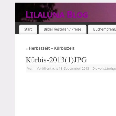
Lilaluna Blog
DAS JETZT IST SCHON VERGANGENHEIT
Start
Bilder bestellen / Preise
Buchempfehl
«
Herbstzeit – Kürbiszeit
Kürbis-2013(1)JPG
Von
|
Veröffentlicht
18. September 2013
|
Die vollständig