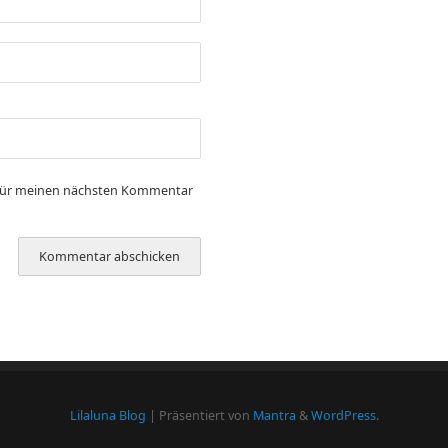
 für meinen nächsten Kommentar
Lilaluna Blog
| Präsentiert von
Mantra
&
WordPress.