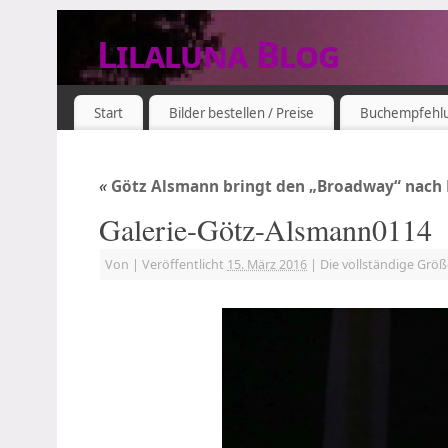
Lilaluna Blog
DAS JETZT IST SCHON VERGANGENHEIT
Start
Bilder bestellen / Preise
Buchempfehl
«
Götz Alsmann bringt den „Broadway“ nach
Galerie-Götz-Alsmann0114
Von
|
Veröffentlicht
15. März 2016
|
Die vollständige Grö