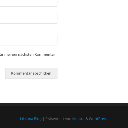
 für meinen nächsten Kommentar
Lilaluna Blog
| Präsentiert von
Mantra
&
WordPress.