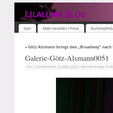
Lilaluna Blog
DAS JETZT IST SCHON VERGANGENHEIT
Start
Bilder bestellen / Preise
Buchempfehl
«
Götz Alsmann bringt den „Broadway“ nach
Galerie-Götz-Alsmann0051
Von
|
Veröffentlicht
15. März 2016
|
Die vollständige Grö